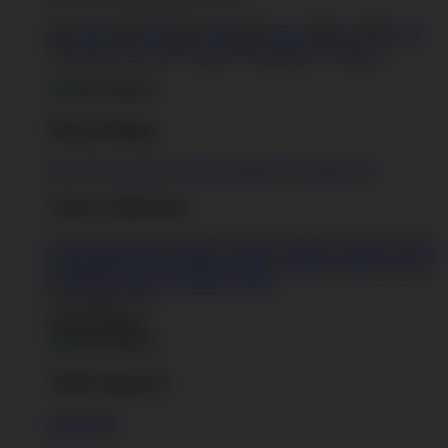
animals
anime
drinks
fantasy
food
funny
movies
sci-fi
sports
television
vintage
Shop Designs
New Tees on Sale
Newest Designers
Tag Directory
Artist Collections
Featured Designers
Artists to Watch
Creators to Watch
AAPI
Artists
BIPOC Artists
Black Artists
Celebrate Women Artists
LGBTQIA Artists
Ukrainian Artists
Back To Menu
Adult Apparel
SLOT 5K