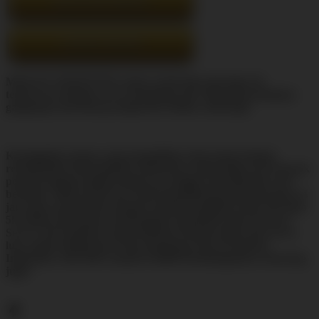
DAFTAR DISINI
LOGIN DISINI
Main di LAPAKTOTO, akses resmi situs slot depo 5k
terpercaya dengan server Kamboja asli. Nikmati permainan
gampang cuan dan jp malam ini. Daftar sekarang!
Keunggulan utama yang menjadikan situs kami sebagai
rekomendasi slot kamboja asli karena sudah dipercaya banyak
pemain dengan tingkat kegacoran tinggi yang diterima saat
bermain. Oleh karena itu, kami mendukung penuh layanan 24
jam agar pemain bisa dengan mudah mengakses link slot depo
5k untuk merasakan kemenangan maksimal yaitu maxwin.
Server slot kamboja sangat dikenal sebagai salah satu server
luar negeri paling gacor dan gampang cuan di seluruh
Indonesia, coba dan rasakan sendiri keuntungannya sekarang
juga!