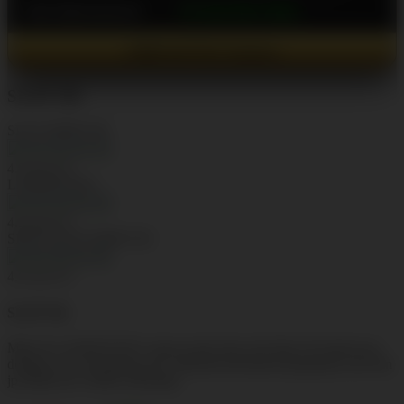
Jam Operasional
24 Jam Non Stop
©2026 SLOT 5K | Scyllaseo
SLOT 5K
SLOT DEPO 5K
4.9 out of 5
LAPAKTOTO
4.9 out of 5
SITUS SLOT DEPO 5K
4.6 out of 5
SLOT 5K
Main di LAPAKTOTO, akses resmi situs slot depo 5k terpercaya
dengan server Kamboja asli. Nikmati permainan gampang cuan dan
jp malam ini. Daftar sekarang!