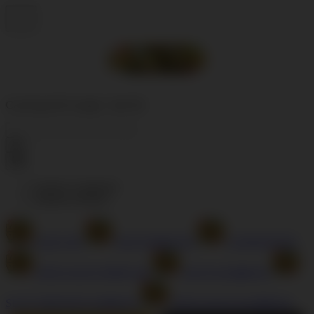
Cari Kami Di Google : Slot 5K
Explore Categories
Popular Products
SLOT 5K
SLOT DEPO 5K
LAPAKTOTO
SITUS SLOT DEPO 5K
SLOT KAMBOJA
SLOT SERVER KAMBOJA
SITUS SLOT KAMBOJA