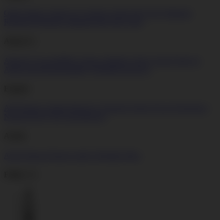
Order Status
Contact Us
Coupon Codes
FAQ
Free Shipping
Refunds & Returns
Shipping Info
Size Chart
About Us
About Us
Accessibility
Create a Dashery Store
Careers
Hire an
Artist
Social Responsibility
TeePublic Reviews
Explore
All Designs
Content Directory
Featured Artists
Newest Designers
Newest SLOT 5K
Tag Directory
Artists
Artist Signup
Design Guide
TeePublic Blog
Follow Us