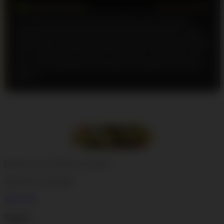
Captain Jackpot
Fix ini jadi link slot kamboja andalan gue sekarang.
Iseng-iseng top up lewat e-wallet pas lagi gabut, main
santai dapet perkalian besar. Rekomendasi link slot depo
5k ini wajib kalian simpan di bookmark. Gampang cuan
dan servernya gak pernah lag sama sekali pas jam-jam
gacor!
Don't love it? We'll fix it. For free.
100% Free Exchanges.
SLOT 5K
Support