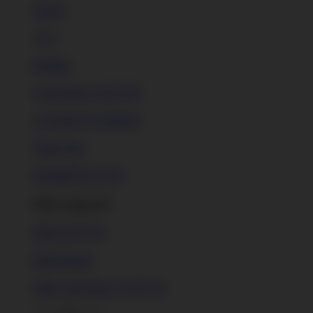
Shorts
New!
Hoodies
Long Sleeve SLOT 5K
Crewneck Sweatshirts
Tank Tops
Baseball SLOT 5K
Kids Apparel
Kids SLOT 5K
Kids Hoodie
Kids Long Sleeve SLOT 5K